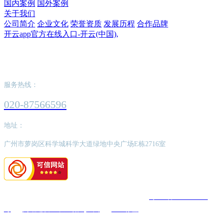
国内案例
国外案例
关于我们
公司简介
企业文化
荣誉资质
发展历程
合作品牌
开云app官方在线入口-开云(中国),
开云app官方在线入口-开云(中国),
服务热线：
020-87566596
地址：
广州市萝岗区科学城科学大道绿地中央广场E栋2716室
版权所有：开云app官方在线入口-开云(中国),
粤ICP备2022062526
号
网站建设：中企动力
广州
SEO标签