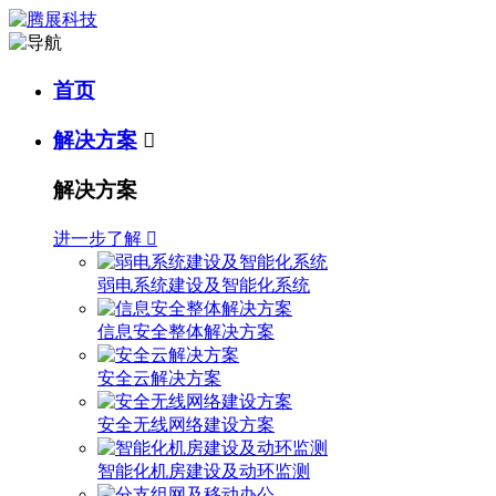
首页
解决方案

解决方案
进一步了解

弱电系统建设及智能化系统
信息安全整体解决方案
安全云解决方案
安全无线网络建设方案
智能化机房建设及动环监测